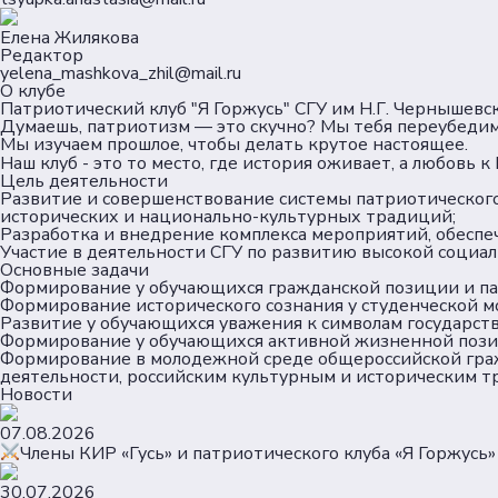
Елена Жилякова
Редактор
yelena_mashkova_zhil@mail.ru
О клубе
Патриотический клуб "Я Горжусь" СГУ им Н.Г. Чернышевс
Думаешь, патриотизм — это скучно? Мы тебя переубедим
Мы изучаем прошлое, чтобы делать крутое настоящее.
Наш клуб - это то место, где история оживает, а любовь
Цель деятельности
Развитие и совершенствование системы патриотическог
исторических и национально-культурных традиций;
Разработка и внедрение комплекса мероприятий, обеспе
Участие в деятельности СГУ по развитию высокой социал
Основные задачи
Формирование у обучающихся гражданской позиции и патр
Формирование исторического сознания у студенческой м
Развитие у обучающихся уважения к символам государств
Формирование у обучающихся активной жизненной пози
Формирование в молодежной среде общероссийской граж
деятельности, российским культурным и историческим т
Новости
07.08.2026
Члены КИР «Гусь» и патриотического клуба «Я Горжусь»
30.07.2026