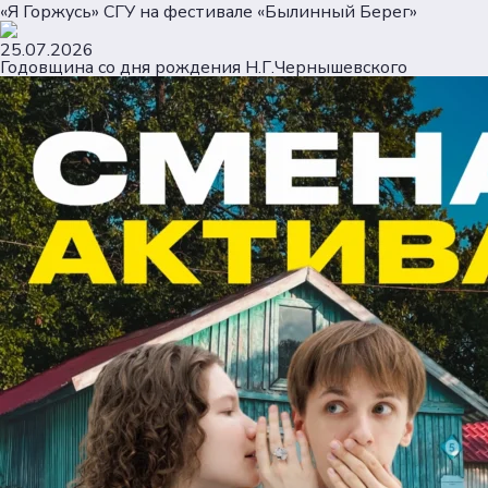
«Я Горжусь» СГУ на фестивале «Былинный Берег»
25.07.2026
Годовщина со дня рождения Н.Г.Чернышевского