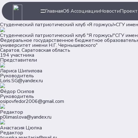
Проекты
Партнер
Клубы
Главная
Об Ассоциации
Новости
Проек
Рейтинг
Форумная кампания
Студенческий патриотический клуб «Я горжусь!»СГУ имен
Студенческий патриотический клуб "Я горжусь!"СГУ имен
Федеральное государственное бюджетное образовательн
университет имени Н.Г. Чернышевского"
Саратов, Саратовская область
194 участника
Представители
Лариса Шипилова
Руководитель
Loris.SG@yandex.ru
Фёдор Осипов
Руководитель
osipovfedor2006@gmail.com
Редактор
p0limaslova@yandex.ru
Анастасия Цюпка
Редактор
tsyupka.anastasia@mail.ru