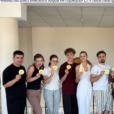
Члены патриотического клуба «Я Горжусь» СГУ посетили 