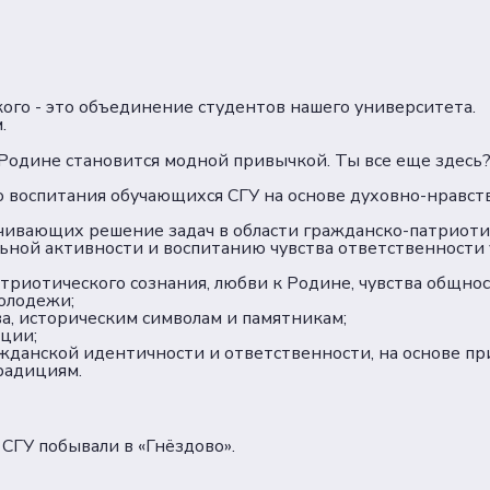
кого - это объединение студентов нашего университета.
.
 к Родине становится модной привычкой. Ты все еще здесь
о воспитания обучающихся СГУ на основе духовно-нравс
чивающих решение задач в области гражданско-патриоти
ьной активности и воспитанию чувства ответственности 
иотического сознания, любви к Родине, чувства общност
олодежи;
а, историческим символам и памятникам;
ции;
данской идентичности и ответственности, на основе пр
радициям.
 СГУ побывали в «Гнёздово».