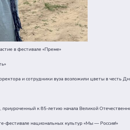
частие в фестивале «Преме»
ть»
роректора и сотрудники вуза возложили цветы в честь Дн
ол, приуроченный к 85-летию начала Великой Отечествен
рте-фестивале национальных культур «Мы — Россия!»