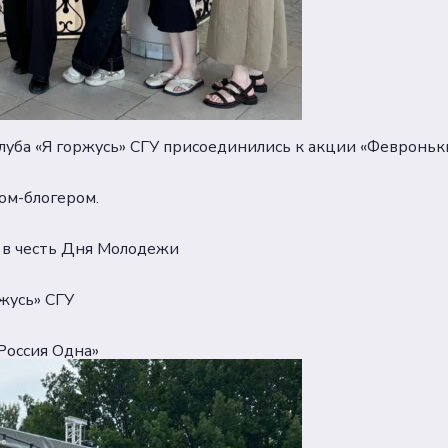
луба «Я горжусь» СГУ присоединились к акции «Февроньк
ом-блогером.
У в честь Дня Молодежи
жусь» СГУ
Россия Одна»