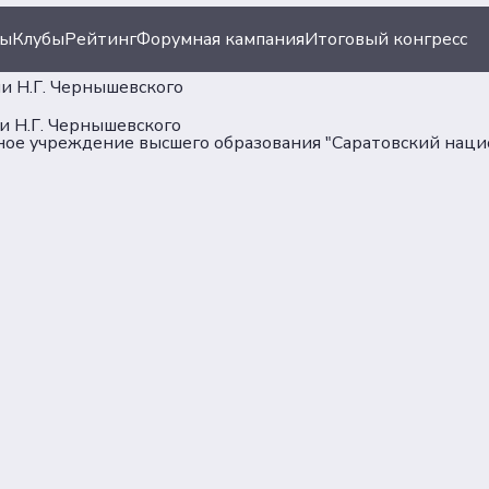
ы
персональных данных
Политика обеспечения
ты
Клубы
Рейтинг
Форумная кампания
Итоговый конгресс
безопасности персона
данных
и Н.Г. Чернышевского
и Н.Г. Чернышевского
ое учреждение высшего образования "Саратовский наци