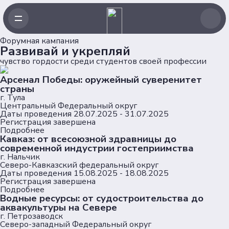
Навигация
Форумная кампания
Развивай и укрепляй
чувство гордости среди студентов своей профессии
Главная
Арсенал Победы: оружейный суверенитет
Новости
страны
Проекты
г. Тула
Клубы
Центральный Федеральный округ
Даты проведения
28.07.2025 - 31.07.2025
Рейтинг
Регистрация завершена
Форумная кампания
Подробнее
Кавказ: от всесоюзной здравницы до
Ассоциация
современной индустрии гостеприимства
г. Нальчик
Северо-Кавказский федеральный округ
Об Ассоциации
Даты проведения
15.08.2025 - 18.08.2025
Команда
Регистрация завершена
Подробнее
Партнеры
Водные ресурсы: от судостроительства до
Документы
аквакультуры на Севере
г. Петрозаводск
Северо-западный Федеральный округ