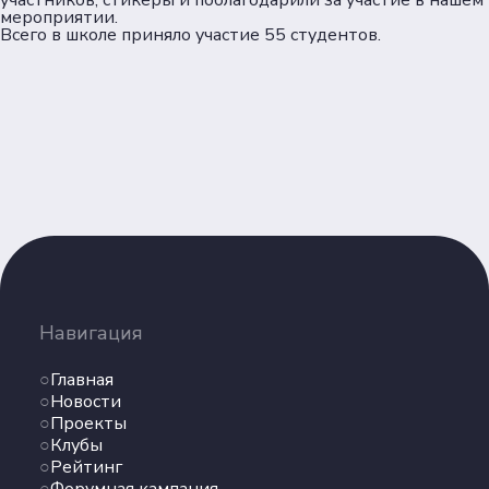
участников, стикеры и поблагодарили за участие в нашем
Документы
мероприятии.
Всего в школе приняло участие 55 студентов.
Пользовательское соглашение
Согласие на обработку персональных данных
Политика обеспечения безопасности
персональных данных
Соц. сети
Телеграм
ВКонтакте
Навигация
Max
Главная
Новости
Проекты
Клубы
Рейтинг