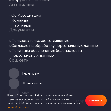
Форумная кампания
Ассоциация
Об Ассоциации
Команда
Партнеры
Документы
Пользовательское соглашение
Согласие на обработку персональных данных
Политика обеспечения безопасности
персональных данных
Соц. сети
Телеграм
ВКонтакте
Max
Этот сайт использует файлы cookies и сервисы сбора
© 2026
технических данных посетителей для обеспечения
ягоржусь.рус
ПРИНЯТЬ
работоспособности и улучшения качества обслуживания
(подробнее здесь)
.