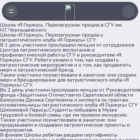
Школа «Я Горжусь. Перезагрузка» прошла в СГУ им
Н.Г.Чернышевского
Школа «Я Горжусь. Перезагрузка» прошла у
патриотического клуба «Я Горжусь» СГУ
В 1 день участники прослушали лекции от сотрудников
Навигация
Центра патриотического воспитания и
профилактической работы СГУ и руководителя «Я
Горжусь» СГУ. Ребята узнали о том, как создавать
Главная
патриотические мероприятия и о том, как продвигать
Новости
мерч и патриотический бренд.
Также участники поучаствовали в хакатоне: они создали
Проекты
мерч и брендирование для патриотического клуба «Я
Клубы
Горжусь» СГУ.
Во 2 день участники прослушали лекции от Руководителя
Рейтинг
фонда «Защитники Отечества»по Саратовской области
Форумная кампания
Белоусова Дениса Сергеевича и эксперта по грантам,
основательницы патриотического клуба «Я Горжусь» СГУ
Ассоциация
Шипиловой Ларисы.Студенты побывали в Музее
трудовой и боевой славы, где им провели экскурсию.
Также участники поучаствовали в хакатоне: они
Об Ассоциации
придумывали и создавали патриотические проекты и
мероприятия.
Команда
В финале Школы ребятам раздали сертификаты
Партнеры