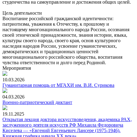
студенчества на самоуправление и достижения общих целей.
Цель деятельности
Воспитание российской гражданской идентичности:
патриотизма, уважения к Отечеству, к прошлому и
настоящему многонационального народа России, осознания
своей этнической принадлежности, знания истории, языка,
культуры своего народа, своего края, основ культурного
наследия народов России, усвоение гуманистических,
демократических и традиционных ценностей
многонационального российского общества, воспитания
чувства ответственности и долго перед Родиной.
Мероприятия
10.03.2026
Гуманитарная помощь от МГАХИ им. В.И. Сурикова
04.03.2026
Военно-патриотический диктант
19.11.2025
Открытая лекция доктора искусствоведения, академика РАХ,
заслуженного деятеля искусств РФ Михаила Федоровича
Киселева — «Евгений Евгеньевич Лансере (1975-1946).
Книжная графика начала ХХ века».