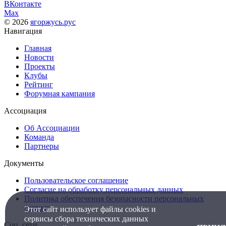
ВКонтакте
Max
© 2026
ягоржусь.рус
Навигация
Главная
Новости
Проекты
Клубы
Рейтинг
Форумная кампания
Ассоциация
Об Ассоциации
Команда
Партнеры
Документы
Пользовательское соглашение
Согласие на обработку персональных данных
Политика обеспечения безопасности персональных
данных
Этот сайт использует файлы cookies и
сервисы сбора технических данных
Соц. сети