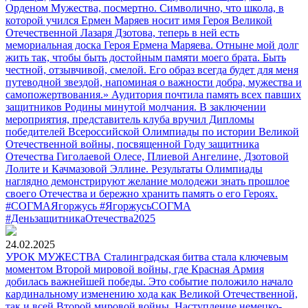
Орденом Мужества, посмертно. Символично, что школа, в
которой учился Ермен Маряев носит имя Героя Великой
Отечественной Лазаря Дзотова, теперь в ней есть
мемориальная доска Героя Ермена Маряева. Отныне мой долг
жить так, чтобы быть достойным памяти моего брата. Быть
честной, отзывчивой, смелой. Его образ всегда будет для меня
путеводной звездой, напоминая о важности добра, мужества и
самопожертвования.» Аудитория почтила память всех павших
защитников Родины минутой молчания. В заключении
мероприятия, представитель клуба вручил Дипломы
победителей Всероссийской Олимпиады по истории Великой
Отечественной войны, посвященной Году защитника
Отечества Гиголаевой Олесе, Плиевой Ангелине, Дзотовой
Лолите и Качмазовой Эллине. Результаты Олимпиады
наглядно демонстрируют желание молодежи знать прошлое
своего Отечества и бережно хранить память о его Героях.
#СОГМАЯгоржусь #ЯгоржусьСОГМА
#ДеньзащитникаОтечества2025
24.02.2025
УРОК МУЖЕСТВА Сталинградская битва стала ключевым
моментом Второй мировой войны, где Красная Армия
добилась важнейшей победы. Это событие положило начало
кардинальному изменению хода как Великой Отечественной,
так и всей Второй мировой войны. Наступление немецко-