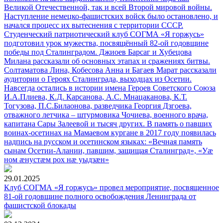
Великой Отечественной, так и всей Второй мировой войны.
Наступление немецко-фашистских войск было остановлено, и
начался процесс их вытеснения с территории СССР.
Студенческий патриотический клуб СОГМА «Я горжусь»
подготовил урок мужества, посвящённый 82-ой годовщине
победы под Сталинградом. Джиоев Барсаг и Хубецова
Милана рассказали об основных этапах и сражениях битвы.
Солтаматова Лина, Кобесова Анна и Багаев Марат рассказали
аудитории о Героях Сталинграда, выходцах из Осетии.
Навсегда остались в истории имена Героев Советского Союза
И.А.Плиева, К.Д. Карсанова, А.С. Мнацаканова, К.Т.
Тогузова, П.С.Билаонова, разведчика Георгия Дзгоева,
отважного летчика – штурмовика Чочиева, военного врача,
капитана Сары Залеевой и тысяч других. В память о павших
воинах-осетинах на Мамаевом кургане в 2017 году появилась
надпись на русском и осетинском языках: «Вечная память
сынам Осетии-Алании, павшим, защищая Сталинград», «Уæ
ном æнустæм рох нæ уыдзæн»
29.01.2025
Клуб СОГМА «Я горжусь» провел мероприятие, посвященное
81-ой годовщине полного освобождения Ленинграда от
фашистской блокады