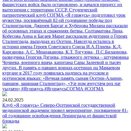
фашистских войск было остановлено, и начался процесс их
вытеснения с территории СССР. Студенческий
патриотический клуб СОГМА «Я горжусь» подготовил урок
мужества, посвящённый 82-ой годовщине победы под
Сталинградом. Джиоев Барсаг и Хубецова Милана рассказали
об основных этапах и сражениях битвы. Солтаматова Лина,
Кобесова Анна и Багаев Марат рассказали аудитории о Героях
Сталинграда, выходцах из Осетии. Навсегда остались в
истории имена Героев Советского Союза И.А.Плиева, К.Д.
Карсанова, А.С. Мнацаканова, К.Т. Тогузова, П.С.Билаонова,
разведчика Георгия Дзгоева, отважного летчика – штурмовика
Чочиева, военного врача, капитана Сары Залеевой и тысяч
других. В память о павших воинах-осетинах на Мамаевом
кургане в 2017 году появилась надпись на русском и
осетинском языках: «Вечная память сынам Осетии-Алании,
павшим, защищая Сталинград», «Уæ ном æнустæм рох нæ
уыдзæн» #Ягоржусь #ЯгоржусьСОГМА #СОГМА
24.02.2025
Клуб «Я горжусь» Северо-Осетинской государственной
медицинской академии провел мероприятие, посвященное 81-
ой годовщине освобождения Ленинграда от фашистской
блокады