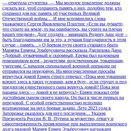
— отметила студентка, — Мы молодое поколение должны
сделать все, чтоб сохранить память о них, подобно тем, кто
сохранил для нас память об участниках Великой
Отечественной войны… И мне вспомнились слова
уважаемого Сергея Яковлевича Плахтия: «Если вы думаете,
что стоите на земле, то вы ошибаетесь, вы стоите на плечах
ваших предков». Долг солдата – защищать Родину, наш долг –
быть благодарными им за это, а лучшая благодарность в этом
случае – память…» О боевом пути своего старшего брата
Маряева Ермена Эльбрусовича рассказала Дзилихова Дана:
«Добрый, отзывчивый и скромный, Ерема был надежным
помощником всем – родителям, родственникам, товарищам,
учителям. С началом специальной военной операции он
отправился на передовую. На многочисленные просьбы
вернуться домой Ермен строго отвечал: «Пока мои товарищи
воюют здесь в таких условиях, кем я буду , если струшу и под
предлогом единственного сына вернусь домой? Пока мои
пацаны здесь — домой я не вернусь!» Ермен показал себя
достойным сыном своего народа. Он был в числе первых на
передовой. С особой ответственностью исполнял
возложенные на него боевые задачи. Лето 2023 года в
Запорожье оказалось для него последним… Указом
Президента России В. В. Путина за мужество, отвагу и
самоотверженность проявленные при выполнении воинского
долга рядовой Маряев Ермен Эльбрусович награжден