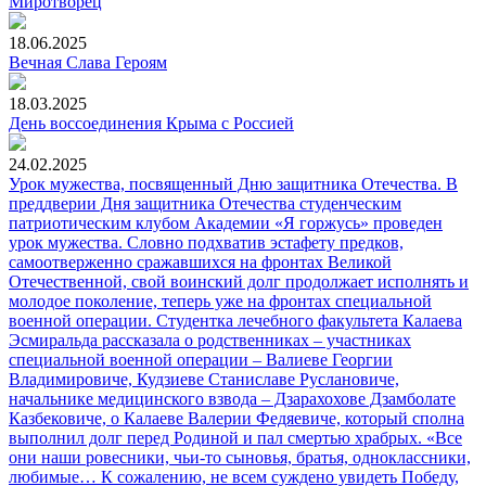
Миротворец
18.06.2025
Вечная Слава Героям
18.03.2025
День воссоединения Крыма с Россией
24.02.2025
Урок мужества, посвященный Дню защитника Отечества. В
преддверии Дня защитника Отечества студенческим
патриотическим клубом Академии «Я горжусь» проведен
урок мужества. Словно подхватив эстафету предков,
самоотверженно сражавшихся на фронтах Великой
Отечественной, свой воинский долг продолжает исполнять и
молодое поколение, теперь уже на фронтах специальной
военной операции. Студентка лечебного факультета Калаева
Эсмиральда рассказала о родственниках – участниках
специальной военной операции – Валиеве Георгии
Владимировиче, Кудзиеве Станиславе Руслановиче,
начальнике медицинского взвода – Дзарахохове Дзамболате
Казбековиче, о Калаеве Валерии Федяевиче, который сполна
выполнил долг перед Родиной и пал смертью храбрых. «Все
они наши ровесники, чьи-то сыновья, братья, одноклассники,
любимые… К сожалению, не всем суждено увидеть Победу,