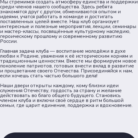
Мы стремимся создать атмосферу единства и поддержки
среди членов нашего сообщества. Здесь ребята
знакомятся друг с другом, обмениваются опытом и
Пользовательское соглашение
идеями, учатся работать в команде и достигать
поставленных целей вместе. Наш клуб организует
Согласие на обработку персональных данных
интересные и полезные мероприятия, лекции, семинары
Политика обеспечения безопасности
и мастер-классы, посвящённые культурному наследию,
героическому прошлому и современному развитию
персональных данных
России.
Соц. сети
Главная задача клуба — воспитание молодёжи в духе
любви к Родине, уважения к её историческим корням и
традиционным ценностям. Вместе мы формируем новое
Телеграм
поколение патриотов, готовых внести вклад в развитие
и процветание своего Отечества. Присоединяйся к нам,
если хочешь стать частью большого дела!
ВКонтакте
Наши двери открыты каждому, кому близки идеи
служения Отечеству, гордость за страну и желание
Max
действовать во благо общего будущего. Становись
членом клуба и включи своё сердце в ритм большой
семьи, где царит единение, поддержка и вдохновение.