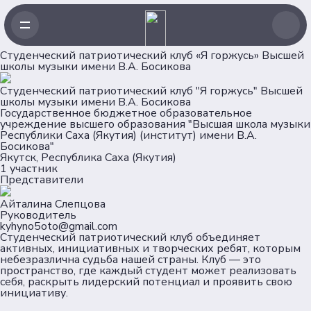
Студенческий патриотический клуб «Я горжусь» Высшей
школы музыки имени В.А. Босикова
Навигация
Студенческий патриотический клуб "Я горжусь" Высшей
школы музыки имени В.А. Босикова
Государственное бюджетное образовательное
Главная
учреждение высшего образования "Высшая школа музыки
Республики Саха (Якутия) (институт) имени В.А.
Новости
Босикова"
Проекты
Якутск, Республика Саха (Якутия)
1 участник
Клубы
Представители
Рейтинг
Айталина Слепцова
Форумная кампания
Руководитель
Ассоциация
kyhyno5oto@gmail.com
Студенческий патриотический клуб объединяет
активных, инициативных и творческих ребят, которым
Об Ассоциации
небезразлична судьба нашей страны. Клуб — это
пространство, где каждый студент может реализовать
Команда
себя, раскрыть лидерский потенциал и проявить свою
Партнеры
инициативу.
Документы