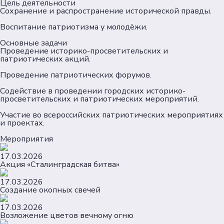
Пользовательское соглашение
Цель деятельности
Сохранение и распространение исторической правды.
Согласие на обработку персональных данных
Политика обеспечения безопасности
Воспитание патриотизма у молодёжи.
персональных данных
Основные задачи
Соц. сети
Проведение историко-просветительских и
патриотических акций.
Проведение патриотических форумов.
Телеграм
Содействие в проведении городских историко-
просветительских и патриотических мероприятий.
ВКонтакте
Участие во всероссийских патриотических мероприятиях
и проектах.
Max
Мероприятия
17.03.2026
Акция «Сталинградская битва»
17.03.2026
Создание окопных свечей
17.03.2026
Возложение цветов вечному огню