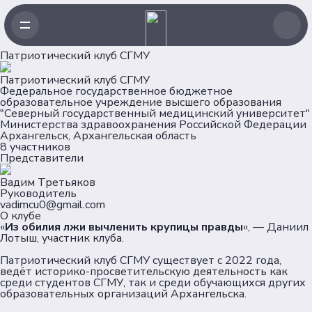
Патриотический клуб СГМУ
Навигация
Патриотический клуб СГМУ
Федеральное государственное бюджетное
Главная
образовательное учреждение высшего образования
Новости
"Северный государственный медицинский университет"
Министерства здравоохранения Российской Федерации
Проекты
Архангельск, Архангельская область
Клубы
8 участников
Представители
Рейтинг
Форумная кампания
Вадим Третьяков
Ассоциация
Руководитель
vadimcu0@gmail.com
О клубе
«
Из обилия лжи вычленить крупицы правды
«, — Даниил
Об Ассоциации
Лотыш, участник клуба.
Команда
Патриотический клуб СГМУ существует с 2022 года,
Партнеры
ведёт историко-просветительскую деятельность как
Документы
среди студентов СГМУ, так и среди обучающихся других
образовательных организаций Архангельска.