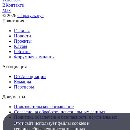
ВКонтакте
Max
© 2026
ягоржусь.рус
Навигация
Главная
Новости
Проекты
Клубы
Рейтинг
Форумная кампания
Ассоциация
Об Ассоциации
Команда
Партнеры
Документы
Пользовательское соглашение
Согласие на обработку персональных данных
Политика обеспечения безопасности персональных
данных
Этот сайт использует файлы cookies и
сервисы сбора технических данных