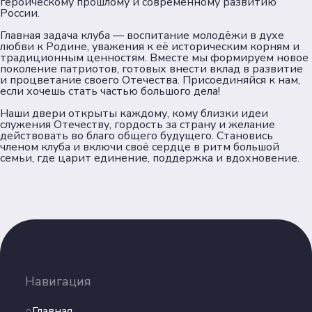
героическому прошлому и современному развитию
Документы
России.
Главная задача клуба — воспитание молодёжи в духе
Пользовательское соглашение
любви к Родине, уважения к её историческим корням и
Согласие на обработку персональных данных
традиционным ценностям. Вместе мы формируем новое
поколение патриотов, готовых внести вклад в развитие
Политика обеспечения безопасности
и процветание своего Отечества. Присоединяйся к нам,
персональных данных
если хочешь стать частью большого дела!
Соц. сети
Наши двери открыты каждому, кому близки идеи
служения Отечеству, гордость за страну и желание
действовать во благо общего будущего. Становись
членом клуба и включи своё сердце в ритм большой
Телеграм
семьи, где царит единение, поддержка и вдохновение.
ВКонтакте
Max
Навигация
Главная