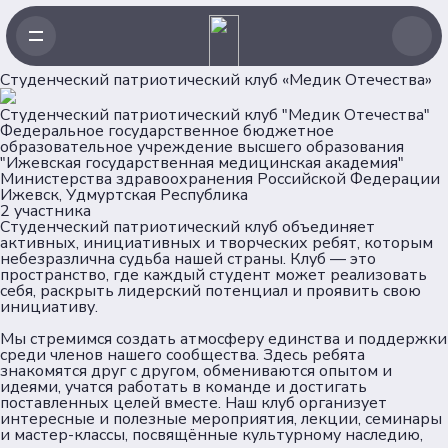
Студенческий патриотический клуб «Медик Отечества»
Студенческий патриотический клуб "Медик Отечества"
Федеральное государственное бюджетное
Навигация
образовательное учреждение высшего образования
"Ижевская государственная медицинская академия"
Министерства здравоохранения Российской Федерации
Главная
Ижевск, Удмуртская Республика
2 участника
Новости
Студенческий патриотический клуб объединяет
Проекты
активных, инициативных и творческих ребят, которым
небезразлична судьба нашей страны. Клуб — это
Клубы
пространство, где каждый студент может реализовать
Рейтинг
себя, раскрыть лидерский потенциал и проявить свою
инициативу.
Форумная кампания
Ассоциация
Мы стремимся создать атмосферу единства и поддержки
среди членов нашего сообщества. Здесь ребята
знакомятся друг с другом, обмениваются опытом и
Об Ассоциации
идеями, учатся работать в команде и достигать
поставленных целей вместе. Наш клуб организует
Команда
интересные и полезные мероприятия, лекции, семинары
Партнеры
и мастер-классы, посвящённые культурному наследию,