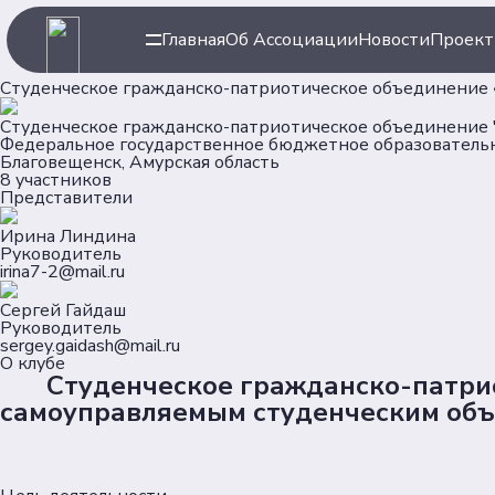
Навигация
Ассоци
Главная
Об Ассоциации
Новости
Проек
Студенческое гражданско-патриотическое объединение 
Главная
Об Ассоц
Новости
Команда
Студенческое гражданско-патриотическое объединение 
Федеральное государственное бюджетное образовательн
Проекты
Партнер
Благовещенск, Амурская область
Клубы
8 участников
Представители
Рейтинг
Форумная кампания
Ирина Линдина
Руководитель
irina7-2@mail.ru
Сергей Гайдаш
Руководитель
sergey.gaidash@mail.ru
О клубе
Студенческое гражданско-патриот
самоуправляемым студенческим об