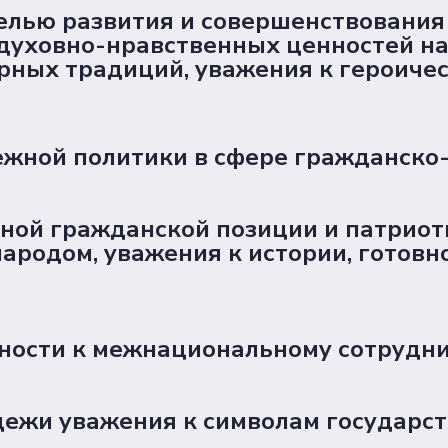
ью развития и совершенствования 
 духовно-нравственных ценностей н
рных традиций, уважения к героиче
жной политики в сфере гражданско-
ой гражданской позиции и патриоти
народом, уважения к истории, готовн
ности к межнациональному сотрудни
ежи уважения к символам государств