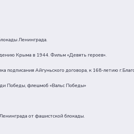
блокады Ленинграда.
дению Крыма в 1944. Фильм «Девять героев».
а подписания Айгуньского договора, к 168-летию г.Бла
ди Победы, флешмоб «Вальс Победы»
Ленинграда от фашистской блокады.