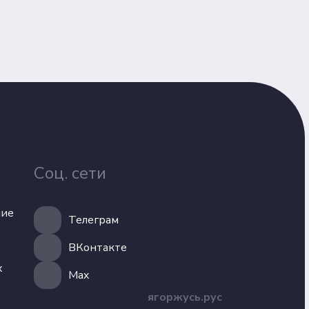
Соц. сети
ние
Телеграм
ВКонтакте
х
Max
ягоржусь.рус