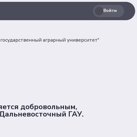
Соц. сети
Войти
лашение
Телеграм
государственный аграрный университет"
ВКонтакте
льных
Max
ется добровольным,
Дальневосточный ГАУ.