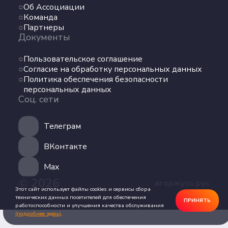
Об Ассоциации
Команда
Команда
Партнеры
Партнеры
Документы
Документы
Пользовательское соглашение
Пользовательское соглашение
Согласие на обработку персональных данных
Согласие на обработку персональных данных
Политика обеспечения безопасности
Политика обеспечения безопасности
персональных данных
персональных данных
Соц. сети
Соц. сети
Телеграм
Телеграм
ВКонтакте
ВКонтакте
Max
© 2026
ягоржусь.рус
Max
Этот сайт использует файлы cookies и сервисы сбора
технических данных посетителей для обеспечения
ПРИНЯТЬ
работоспособности и улучшения качества обслуживания
(подробнее здесь)
.