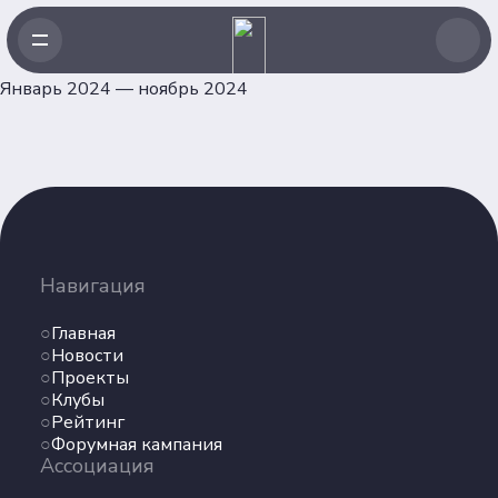
Январь 2024 — ноябрь 2024
Навигация
Главная
Навигация
Новости
Проекты
Главная
Клубы
Новости
Проекты
Рейтинг
Клубы
Форумная кампания
Рейтинг
Ассоциация
Форумная кампания
Ассоциация
Об Ассоциации