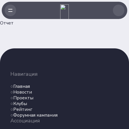
Отчет
Навигация
Главная
Навигация
Новости
Проекты
Главная
Клубы
Новости
Проекты
Рейтинг
Клубы
Форумная кампания
Рейтинг
Ассоциация
Форумная кампания
Ассоциация
Об Ассоциации