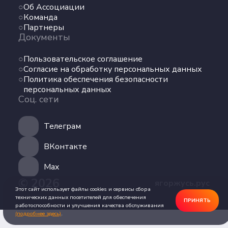
Об Ассоциации
Команда
Команда
Партнеры
Партнеры
Документы
Документы
Пользовательское соглашение
Пользовательское соглашение
Согласие на обработку персональных данных
Согласие на обработку персональных данных
Политика обеспечения безопасности
Политика обеспечения безопасности
персональных данных
персональных данных
Соц. сети
Соц. сети
Телеграм
Телеграм
ВКонтакте
ВКонтакте
Max
© 2026
ягоржусь.рус
Max
Этот сайт использует файлы cookies и сервисы сбора
технических данных посетителей для обеспечения
ПРИНЯТЬ
работоспособности и улучшения качества обслуживания
(подробнее здесь)
.