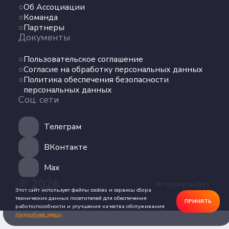
Об Ассоциации
Команда
Команда
Партнеры
Партнеры
Документы
Документы
Пользовательское соглашение
Пользовательское соглашение
Согласие на обработку персональных данных
Согласие на обработку персональных данных
Политика обеспечения безопасности
Политика обеспечения безопасности
персональных данных
персональных данных
Соц. сети
Соц. сети
Телеграм
Телеграм
ВКонтакте
ВКонтакте
Max
© 2026
ягоржусь.рус
Max
Этот сайт использует файлы cookies и сервисы сбора
технических данных посетителей для обеспечения
ПРИНЯТЬ
работоспособности и улучшения качества обслуживания
(подробнее здесь)
.