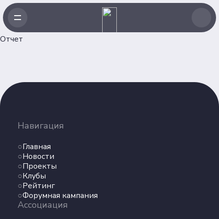
Отчет
Навигация
Главная
Навигация
Новости
Проекты
Главная
Клубы
Новости
Проекты
Рейтинг
Клубы
Форумная кампания
Рейтинг
Ассоциация
Форумная кампания
Ассоциация
Об Ассоциации