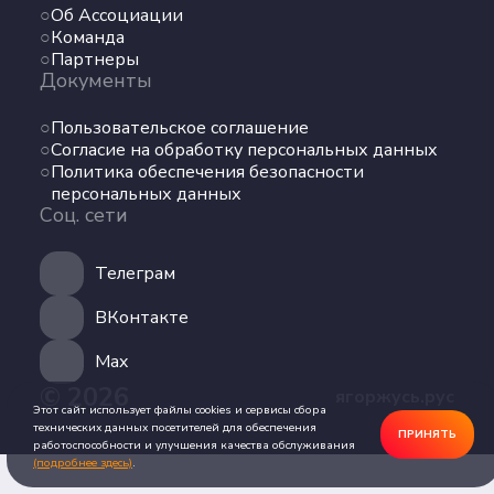
Об Ассоциации
Команда
Команда
Партнеры
Партнеры
Документы
Документы
Пользовательское соглашение
Пользовательское соглашение
Согласие на обработку персональных данных
Согласие на обработку персональных данных
Политика обеспечения безопасности
Политика обеспечения безопасности
персональных данных
персональных данных
Соц. сети
Соц. сети
Телеграм
Телеграм
ВКонтакте
ВКонтакте
Max
© 2026
ягоржусь.рус
Max
Этот сайт использует файлы cookies и сервисы сбора
технических данных посетителей для обеспечения
ПРИНЯТЬ
работоспособности и улучшения качества обслуживания
(подробнее здесь)
.