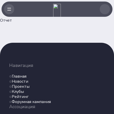
Отчет
Навигация
Главная
Навигация
Новости
Проекты
Главная
Клубы
Новости
Проекты
Рейтинг
Клубы
Форумная кампания
Рейтинг
Ассоциация
Форумная кампания
Ассоциация
Об Ассоциации