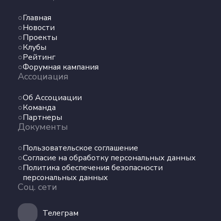
Команда
Партнеры
Главная
Документы
Новости
Проекты
Клубы
Пользовательское соглашение
Рейтинг
Согласие на обработку персональных данных
Форумная кампания
Политика обеспечения безопасности
Ассоциация
персональных данных
Соц. сети
Об Ассоциации
Команда
Партнеры
Документы
Телеграм
Пользовательское соглашение
ВКонтакте
Согласие на обработку персональных данных
Политика обеспечения безопасности
Max
персональных данных
Соц. сети
Телеграм