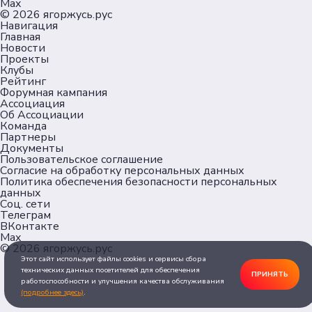
Max
© 2026
ягоржусь.рус
Навигация
Главная
Новости
Проекты
Клубы
Рейтинг
Форумная кампания
Ассоциация
Об Ассоциации
Команда
Партнеры
Документы
Пользовательское соглашение
Согласие на обработку персональных данных
Политика обеспечения безопасности персональных
данных
Соц. сети
Телеграм
ВКонтакте
Max
© 2026
ягоржусь.рус
Этот сайт использует файлы cookies и сервисы сбора
технических данных посетителей для обеспечения
ПРИНЯТЬ
работоспособности и улучшения качества обслуживания
(подробнее здесь)
.