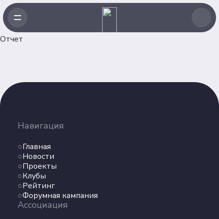
Отчет
Навигация
Главная
Навигация
Новости
Проекты
Главная
Клубы
Новости
Проекты
Рейтинг
Клубы
Форумная кампания
Рейтинг
Ассоциация
Форумная кампания
Ассоциация
Об Ассоциации