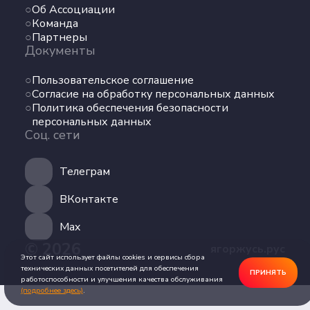
Об Ассоциации
Команда
Команда
Партнеры
Партнеры
Документы
Документы
Пользовательское соглашение
Пользовательское соглашение
Согласие на обработку персональных данных
Согласие на обработку персональных данных
Политика обеспечения безопасности
Политика обеспечения безопасности
персональных данных
персональных данных
Соц. сети
Соц. сети
Телеграм
Телеграм
ВКонтакте
ВКонтакте
Max
© 2026
ягоржусь.рус
Max
Этот сайт использует файлы cookies и сервисы сбора
технических данных посетителей для обеспечения
ПРИНЯТЬ
работоспособности и улучшения качества обслуживания
(подробнее здесь)
.