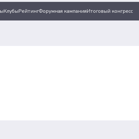
ты
Клубы
Рейтинг
Форумная кампания
Итоговый конгресс