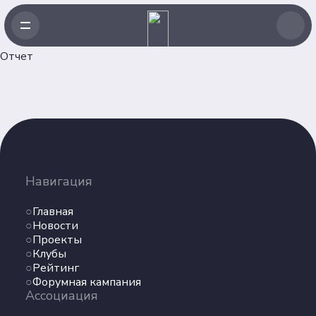
Отчет
Навигация
Главная
Навигация
Новости
Проекты
Главная
Клубы
Новости
Проекты
Рейтинг
Клубы
Форумная кампания
Рейтинг
Ассоциация
Форумная кампания
Ассоциация
Об Ассоциации