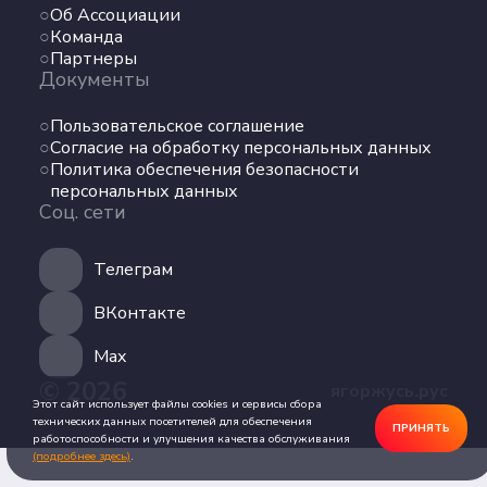
Об Ассоциации
Команда
Команда
Партнеры
Партнеры
Документы
Документы
Пользовательское соглашение
Пользовательское соглашение
Согласие на обработку персональных данных
Согласие на обработку персональных данных
Политика обеспечения безопасности
Политика обеспечения безопасности
персональных данных
персональных данных
Соц. сети
Соц. сети
Телеграм
Телеграм
ВКонтакте
ВКонтакте
Max
© 2026
ягоржусь.рус
Max
Этот сайт использует файлы cookies и сервисы сбора
технических данных посетителей для обеспечения
ПРИНЯТЬ
работоспособности и улучшения качества обслуживания
(подробнее здесь)
.