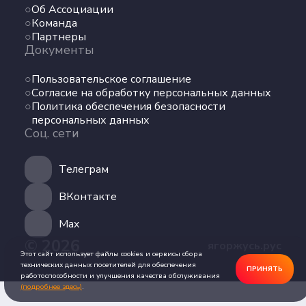
Об Ассоциации
Команда
Команда
Партнеры
Партнеры
Документы
Документы
Пользовательское соглашение
Пользовательское соглашение
Согласие на обработку персональных данных
Согласие на обработку персональных данных
Политика обеспечения безопасности
Политика обеспечения безопасности
персональных данных
персональных данных
Соц. сети
Соц. сети
Телеграм
Телеграм
ВКонтакте
ВКонтакте
Max
© 2026
ягоржусь.рус
Max
Этот сайт использует файлы cookies и сервисы сбора
технических данных посетителей для обеспечения
ПРИНЯТЬ
работоспособности и улучшения качества обслуживания
(подробнее здесь)
.