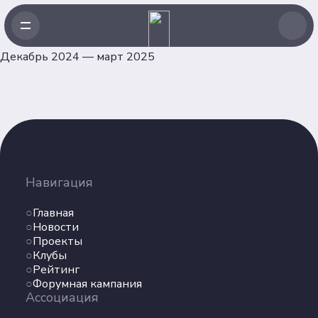
Декабрь 2024 — март 2025
Навигация
Главная
Навигация
Новости
Проекты
Главная
Клубы
Новости
Проекты
Рейтинг
Клубы
Форумная кампания
Рейтинг
Ассоциация
Форумная кампания
Ассоциация
Об Ассоциации