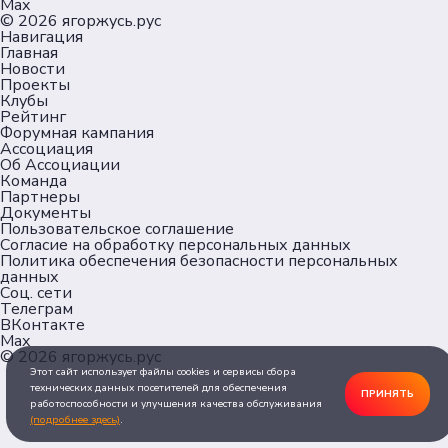
Max
© 2026
ягоржусь.рус
Навигация
Главная
Новости
Проекты
Клубы
Рейтинг
Форумная кампания
Ассоциация
Об Ассоциации
Команда
Партнеры
Документы
Пользовательское соглашение
Согласие на обработку персональных данных
Политика обеспечения безопасности персональных
данных
Соц. сети
Телеграм
ВКонтакте
Max
© 2026
ягоржусь.рус
Этот сайт использует файлы cookies и сервисы сбора
технических данных посетителей для обеспечения
ПРИНЯТЬ
работоспособности и улучшения качества обслуживания
(подробнее здесь)
.