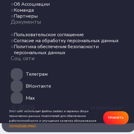
Об Ассоциации
Команда
Команда
Партнеры
Партнеры
Документы
Документы
Пользовательское соглашение
Пользовательское соглашение
Согласие на обработку персональных данных
Согласие на обработку персональных данных
Политика обеспечения безопасности
Политика обеспечения безопасности
персональных данных
персональных данных
Соц. сети
Соц. сети
Телеграм
Телеграм
ВКонтакте
ВКонтакте
Max
© 2026
ягоржусь.рус
Max
Этот сайт использует файлы cookies и сервисы сбора
технических данных посетителей для обеспечения
ПРИНЯТЬ
работоспособности и улучшения качества обслуживания
(подробнее здесь)
.