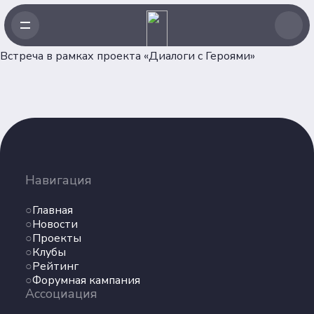
Встреча в рамках проекта «Диалоги с Героями»
Навигация
Главная
Навигация
Новости
Проекты
Главная
Клубы
Новости
Проекты
Рейтинг
Клубы
Форумная кампания
Рейтинг
Ассоциация
Форумная кампания
Ассоциация
Об Ассоциации