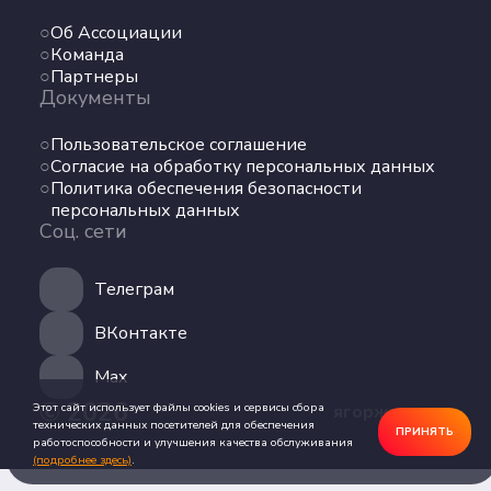
Команда
Об Ассоциации
Партнеры
Команда
Документы
Партнеры
Документы
Пользовательское соглашение
Пользовательское соглашение
Согласие на обработку персональных данных
Согласие на обработку персональных данных
Политика обеспечения безопасности
Политика обеспечения безопасности
персональных данных
персональных данных
Соц. сети
Соц. сети
Телеграм
Телеграм
ВКонтакте
ВКонтакте
Max
Max
© 2026
Этот сайт использует файлы cookies и сервисы сбора
ягоржусь.рус
технических данных посетителей для обеспечения
ПРИНЯТЬ
работоспособности и улучшения качества обслуживания
(подробнее здесь)
.