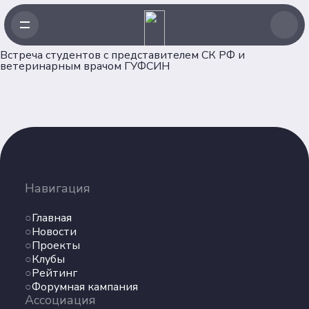
Встреча студентов с представителем СК РФ и
ветеринарным врачом ГУФСИН
Навигация
Главная
Новости
Навигация
Проекты
Главная
Клубы
Новости
Рейтинг
Проекты
Форумная кампания
Клубы
Ассоциация
Рейтинг
Форумная кампания
Ассоциация
Об Ассоциации