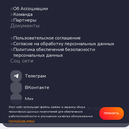
Команда
Об Ассоциации
Партнеры
Команда
Документы
Партнеры
Документы
Пользовательское соглашение
Пользовательское соглашение
Согласие на обработку персональных данных
Согласие на обработку персональных данных
Политика обеспечения безопасности
Политика обеспечения безопасности
персональных данных
персональных данных
Соц. сети
Соц. сети
Телеграм
Телеграм
ВКонтакте
ВКонтакте
Max
Max
© 2026
Этот сайт использует файлы cookies и сервисы сбора
ягоржусь.рус
технических данных посетителей для обеспечения
ПРИНЯТЬ
работоспособности и улучшения качества обслуживания
(подробнее здесь)
.