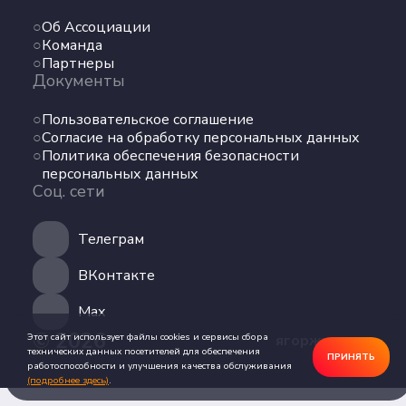
Команда
Об Ассоциации
Партнеры
Команда
Документы
Партнеры
Документы
Пользовательское соглашение
Пользовательское соглашение
Согласие на обработку персональных данных
Согласие на обработку персональных данных
Политика обеспечения безопасности
Политика обеспечения безопасности
персональных данных
персональных данных
Соц. сети
Соц. сети
Телеграм
Телеграм
ВКонтакте
ВКонтакте
Max
Max
© 2026
Этот сайт использует файлы cookies и сервисы сбора
ягоржусь.рус
технических данных посетителей для обеспечения
ПРИНЯТЬ
работоспособности и улучшения качества обслуживания
(подробнее здесь)
.