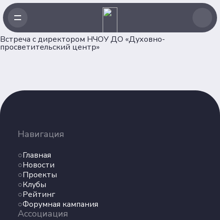
Встреча с директором НЧОУ ДО «Духовно-
просветительский центр»
Навигация
Главная
Новости
Навигация
Проекты
Главная
Клубы
Новости
Рейтинг
Проекты
Форумная кампания
Клубы
Ассоциация
Рейтинг
Форумная кампания
Ассоциация
Об Ассоциации