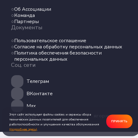
Команда
Об Ассоциации
Партнеры
Команда
Документы
Партнеры
Документы
Пользовательское соглашение
Пользовательское соглашение
Согласие на обработку персональных данных
Согласие на обработку персональных данных
Политика обеспечения безопасности
Политика обеспечения безопасности
персональных данных
персональных данных
Соц. сети
Соц. сети
Телеграм
Телеграм
ВКонтакте
ВКонтакте
Max
Max
© 2026
Этот сайт использует файлы cookies и сервисы сбора
ягоржусь.рус
технических данных посетителей для обеспечения
ПРИНЯТЬ
работоспособности и улучшения качества обслуживания
(подробнее здесь)
.