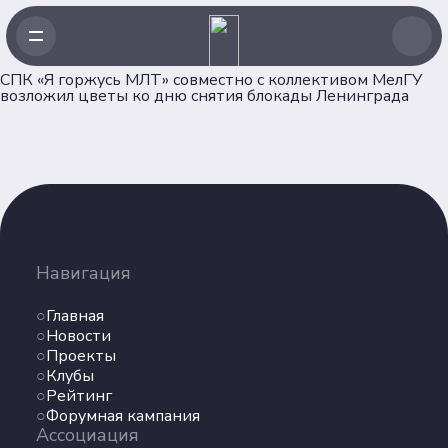
СПК «Я горжусь МЛТ» совместно с коллективом МелГУ
возложил цветы ко дню снятия блокады Ленинграда
Навигация
Главная
Новости
Навигация
Проекты
Главная
Клубы
Новости
Рейтинг
Проекты
Форумная кампания
Клубы
Ассоциация
Рейтинг
Форумная кампания
Ассоциация
Об Ассоциации