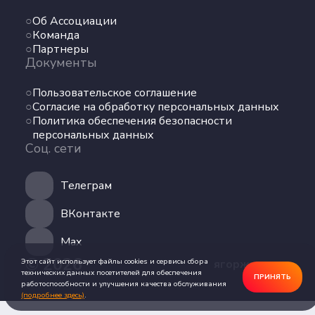
Команда
Об Ассоциации
Партнеры
Команда
Документы
Партнеры
Документы
Пользовательское соглашение
Пользовательское соглашение
Согласие на обработку персональных данных
Согласие на обработку персональных данных
Политика обеспечения безопасности
Политика обеспечения безопасности
персональных данных
персональных данных
Соц. сети
Соц. сети
Телеграм
Телеграм
ВКонтакте
ВКонтакте
Max
Max
© 2026
Этот сайт использует файлы cookies и сервисы сбора
ягоржусь.рус
технических данных посетителей для обеспечения
ПРИНЯТЬ
работоспособности и улучшения качества обслуживания
(подробнее здесь)
.