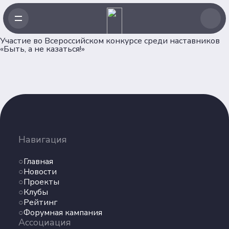
Участие во Всероссийском конкурсе среди наставников
«Быть, а не казаться!»
Навигация
Главная
Новости
Навигация
Проекты
Главная
Клубы
Новости
Рейтинг
Проекты
Форумная кампания
Клубы
Ассоциация
Рейтинг
Форумная кампания
Ассоциация
Об Ассоциации