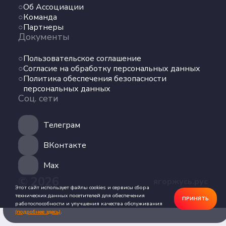
Об Ассоциации
Команда
Команда
Партнеры
Партнеры
Документы
Документы
Пользовательское соглашение
Пользовательское соглашение
Согласие на обработку персональных данных
Согласие на обработку персональных данных
Политика обеспечения безопасности
Политика обеспечения безопасности
персональных данных
персональных данных
Соц. сети
Соц. сети
Телеграм
Телеграм
ВКонтакте
ВКонтакте
Max
© 2026
ягоржусь.рус
Max
Этот сайт использует файлы cookies и сервисы сбора
технических данных посетителей для обеспечения
ПРИНЯТЬ
работоспособности и улучшения качества обслуживания
(подробнее здесь)
.