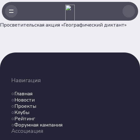
Просветительская акция «Географический диктант»
Навигация
Главная
Навигация
Новости
Проекты
Главная
Клубы
Новости
Проекты
Рейтинг
Клубы
Форумная кампания
Рейтинг
Ассоциация
Форумная кампания
Ассоциация
Об Ассоциации