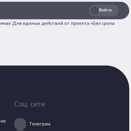
Войти
мках Дня единых действий от проекта «Без срока
Соц. сети
лашение
Телеграм
Соц. сети
ВКонтакте
льных
Max
ние
Телеграм