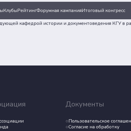
ты
Клубы
Рейтинг
Форумная кампания
Итоговый конгресс
едующей кафедрой истории и документоведения КГУ в ра
ация
Документы
иации
Пользовательское сог
Согласие на обработку
ы
персональных данных
оциация
Документы
Политика обеспечения
безопасности персона
ссоциации
Пользовательское соглаше
данных
нда
Согласие на обработку