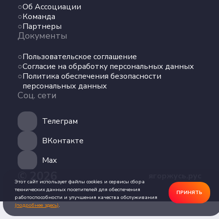
Об Ассоциации
Команда
Команда
Партнеры
Партнеры
Документы
Документы
Пользовательское соглашение
Пользовательское соглашение
Согласие на обработку персональных данных
Согласие на обработку персональных данных
Политика обеспечения безопасности
Политика обеспечения безопасности
персональных данных
персональных данных
Соц. сети
Соц. сети
Телеграм
Телеграм
ВКонтакте
ВКонтакте
Max
© 2026
ягоржусь.рус
Max
Этот сайт использует файлы cookies и сервисы сбора
технических данных посетителей для обеспечения
ПРИНЯТЬ
работоспособности и улучшения качества обслуживания
(подробнее здесь)
.