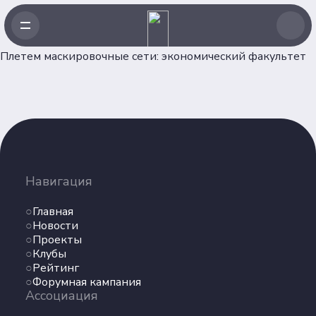
Плетем маскировочные сети: экономический факультет
Навигация
Главная
Навигация
Новости
Проекты
Главная
Клубы
Новости
Проекты
Рейтинг
Клубы
Форумная кампания
Рейтинг
Ассоциация
Форумная кампания
Ассоциация
Об Ассоциации