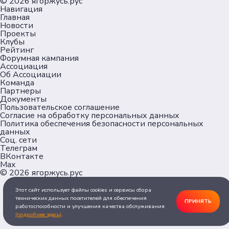
© 2026
ягоржусь.рус
Навигация
Главная
Новости
Проекты
Клубы
Рейтинг
Форумная кампания
Ассоциация
Об Ассоциации
Команда
Партнеры
Документы
Пользовательское соглашение
Согласие на обработку персональных данных
Политика обеспечения безопасности персональных
данных
Соц. сети
Телеграм
ВКонтакте
Max
© 2026
ягоржусь.рус
Этот сайт использует файлы cookies и сервисы сбора
технических данных посетителей для обеспечения
ПРИНЯТЬ
работоспособности и улучшения качества обслуживания
(подробнее здесь)
.