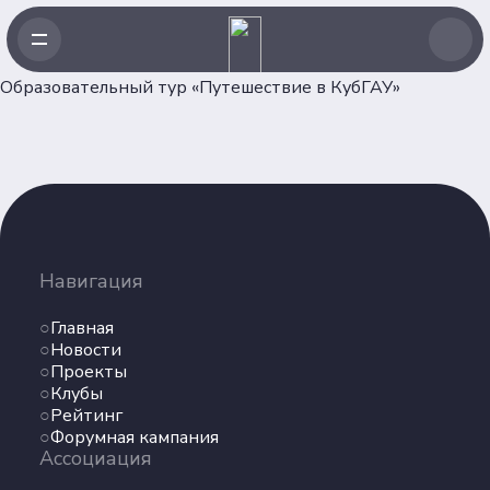
Образовательный тур «Путешествие в КубГАУ»
Навигация
Главная
Навигация
Новости
Проекты
Главная
Клубы
Новости
Проекты
Рейтинг
Клубы
Форумная кампания
Рейтинг
Ассоциация
Форумная кампания
Ассоциация
Об Ассоциации