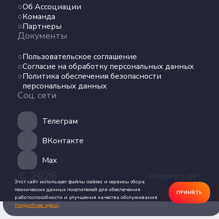
Об Ассоциации
Команда
Команда
Партнеры
Партнеры
Документы
Документы
Пользовательское соглашение
Пользовательское соглашение
Согласие на обработку персональных данных
Согласие на обработку персональных данных
Политика обеспечения безопасности
Политика обеспечения безопасности
персональных данных
персональных данных
Соц. сети
Соц. сети
Телеграм
Телеграм
ВКонтакте
ВКонтакте
Max
© 2026
ягоржусь.рус
Max
Этот сайт использует файлы cookies и сервисы сбора
технических данных посетителей для обеспечения
ПРИНЯТЬ
работоспособности и улучшения качества обслуживания
(подробнее здесь)
.