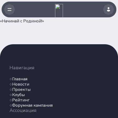
«Начинай с Родиной!»
Навигация
Главная
Навигация
Новости
Проекты
Главная
Клубы
Новости
Проекты
Рейтинг
Клубы
Форумная кампания
Рейтинг
Ассоциация
Форумная кампания
Ассоциация
Об Ассоциации