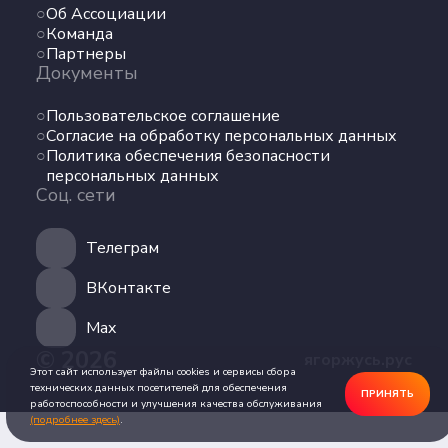
Об Ассоциации
Команда
Команда
Партнеры
Партнеры
Документы
Документы
Пользовательское соглашение
Пользовательское соглашение
Согласие на обработку персональных данных
Согласие на обработку персональных данных
Политика обеспечения безопасности
Политика обеспечения безопасности
персональных данных
персональных данных
Соц. сети
Соц. сети
Телеграм
Телеграм
ВКонтакте
ВКонтакте
Max
© 2026
ягоржусь.рус
Max
Этот сайт использует файлы cookies и сервисы сбора
технических данных посетителей для обеспечения
ПРИНЯТЬ
работоспособности и улучшения качества обслуживания
(подробнее здесь)
.