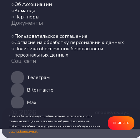
Об Ассоциации
Команда
Команда
Партнеры
Партнеры
Документы
Документы
Пользовательское соглашение
Пользовательское соглашение
Согласие на обработку персональных данных
Согласие на обработку персональных данных
Политика обеспечения безопасности
Политика обеспечения безопасности
персональных данных
персональных данных
Соц. сети
Соц. сети
Телеграм
Телеграм
ВКонтакте
ВКонтакте
Max
© 2026
ягоржусь.рус
Max
Этот сайт использует файлы cookies и сервисы сбора
технических данных посетителей для обеспечения
ПРИНЯТЬ
работоспособности и улучшения качества обслуживания
(подробнее здесь)
.