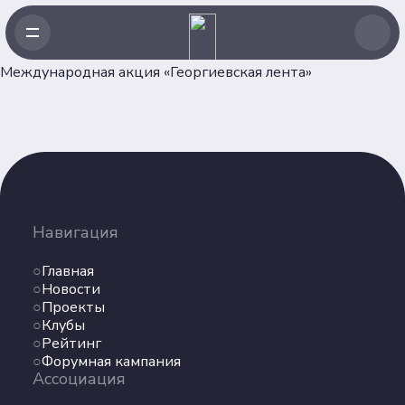
Международная акция «Георгиевская лента»
Навигация
Главная
Навигация
Новости
Проекты
Главная
Клубы
Новости
Проекты
Рейтинг
Клубы
Форумная кампания
Рейтинг
Ассоциация
Форумная кампания
Ассоциация
Об Ассоциации