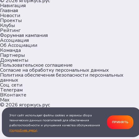
© 2026
ягоржусь.рус
Навигация
Главная
Новости
Проекты
Клубы
Рейтинг
Форумная кампания
Ассоциация
Об Ассоциации
Команда
Партнеры
Документы
Пользовательское соглашение
Согласие на обработку персональных данных
Политика обеспечения безопасности персональных
данных
Соц. сети
Телеграм
ВКонтакте
Max
© 2026
ягоржусь.рус
Этот сайт использует файлы cookies и сервисы сбора
технических данных посетителей для обеспечения
ПРИНЯТЬ
работоспособности и улучшения качества обслуживания
(подробнее здесь)
.