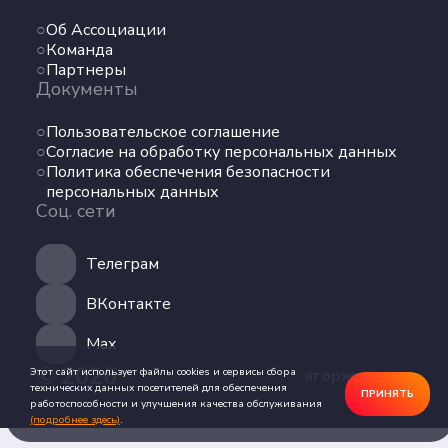
Команда
Об Ассоциации
Партнеры
Команда
Документы
Партнеры
Документы
Пользовательское соглашение
Пользовательское соглашение
Согласие на обработку персональных данных
Согласие на обработку персональных данных
Политика обеспечения безопасности
Политика обеспечения безопасности
персональных данных
персональных данных
Соц. сети
Соц. сети
Телеграм
Телеграм
ВКонтакте
ВКонтакте
Max
Max
© 2026
Этот сайт использует файлы cookies и сервисы сбора
ягоржусь.рус
технических данных посетителей для обеспечения
ПРИНЯТЬ
работоспособности и улучшения качества обслуживания
(подробнее здесь)
.