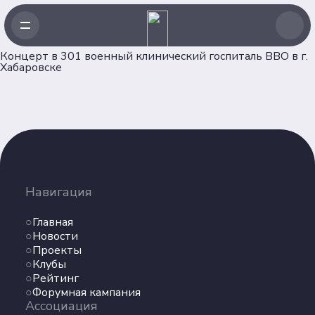
Концерт в 301 военный клинический госпиталь ВВО в г.
Хабаровске
Навигация
Главная
Новости
Навигация
Проекты
Главная
Клубы
Новости
Рейтинг
Проекты
Форумная кампания
Клубы
Ассоциация
Рейтинг
Форумная кампания
Ассоциация
Об Ассоциации