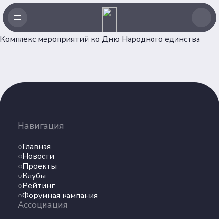
Комплекс мероприятий ко Дню Народного единства
Навигация
Главная
Навигация
Новости
Проекты
Главная
Клубы
Новости
Проекты
Рейтинг
Клубы
Форумная кампания
Рейтинг
Ассоциация
Форумная кампания
Ассоциация
Об Ассоциации