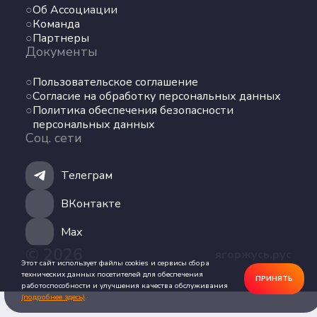
Об Ассоциации
Команда
Команда
Партнеры
Партнеры
Документы
Документы
Пользовательское соглашение
Пользовательское соглашение
Согласие на обработку персональных данных
Согласие на обработку персональных данных
Политика обеспечения безопасности
Политика обеспечения безопасности
персональных данных
персональных данных
Соц. сети
Соц. сети
Телеграм
Телеграм
ВКонтакте
ВКонтакте
Max
© 2026
ягоржусь.рус
Max
Этот сайт использует файлы cookies и сервисы сбора
технических данных посетителей для обеспечения
ПРИНЯТЬ
работоспособности и улучшения качества обслуживания
(подробнее здесь)
.