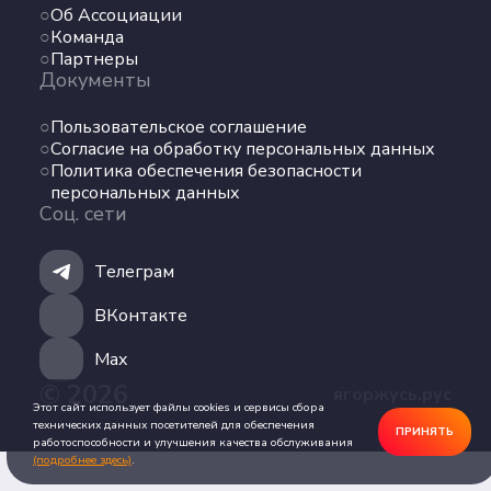
Об Ассоциации
Команда
Команда
Партнеры
Партнеры
Документы
Документы
Пользовательское соглашение
Пользовательское соглашение
Согласие на обработку персональных данных
Согласие на обработку персональных данных
Политика обеспечения безопасности
Политика обеспечения безопасности
персональных данных
персональных данных
Соц. сети
Соц. сети
Телеграм
Телеграм
ВКонтакте
ВКонтакте
Max
© 2026
ягоржусь.рус
Max
Этот сайт использует файлы cookies и сервисы сбора
технических данных посетителей для обеспечения
ПРИНЯТЬ
работоспособности и улучшения качества обслуживания
(подробнее здесь)
.