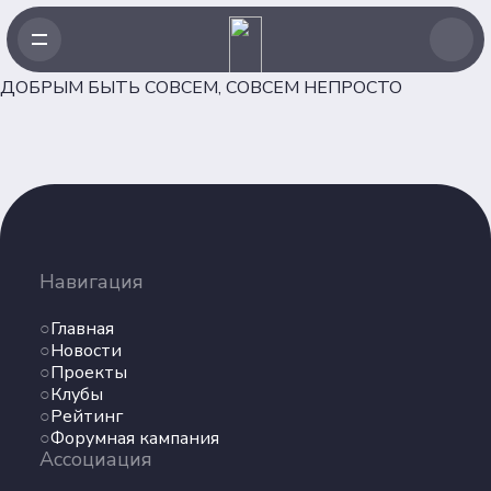
ДОБРЫМ БЫТЬ СОВСЕМ, СОВСЕМ НЕПРОСТО
Навигация
Главная
Навигация
Новости
Проекты
Главная
Клубы
Новости
Проекты
Рейтинг
Клубы
Форумная кампания
Рейтинг
Ассоциация
Форумная кампания
Ассоциация
Об Ассоциации