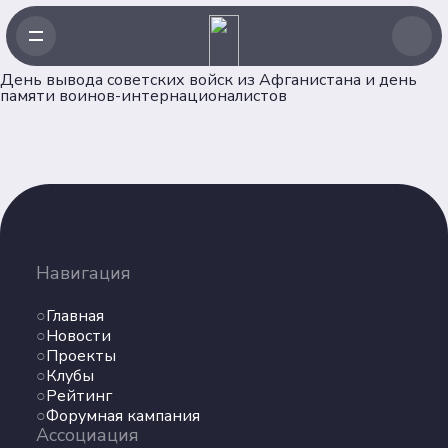
День вывода советских войск из Афганистана и день
памяти воинов-интернационалистов
Навигация
Главная
Новости
Навигация
Проекты
Главная
Клубы
Новости
Рейтинг
Проекты
Форумная кампания
Клубы
Ассоциация
Рейтинг
Форумная кампания
Ассоциация
Об Ассоциации