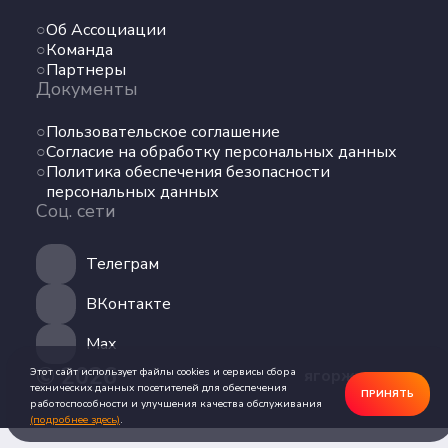
Команда
Об Ассоциации
Партнеры
Команда
Документы
Партнеры
Документы
Пользовательское соглашение
Пользовательское соглашение
Согласие на обработку персональных данных
Согласие на обработку персональных данных
Политика обеспечения безопасности
Политика обеспечения безопасности
персональных данных
персональных данных
Соц. сети
Соц. сети
Телеграм
Телеграм
ВКонтакте
ВКонтакте
Max
Max
© 2026
Этот сайт использует файлы cookies и сервисы сбора
ягоржусь.рус
технических данных посетителей для обеспечения
ПРИНЯТЬ
работоспособности и улучшения качества обслуживания
(подробнее здесь)
.