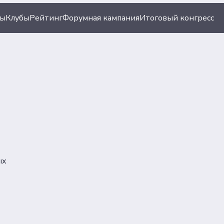
ты
Клубы
Рейтинг
Форумная кампания
Итоговый конгресс
ых