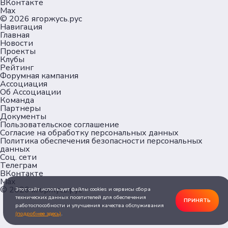
ВКонтакте
Max
© 2026
ягоржусь.рус
Навигация
Главная
Новости
Проекты
Клубы
Рейтинг
Форумная кампания
Ассоциация
Об Ассоциации
Команда
Партнеры
Документы
Пользовательское соглашение
Согласие на обработку персональных данных
Политика обеспечения безопасности персональных
данных
Соц. сети
Телеграм
ВКонтакте
Max
© 2026
ягоржусь.рус
Этот сайт использует файлы cookies и сервисы сбора
технических данных посетителей для обеспечения
ПРИНЯТЬ
работоспособности и улучшения качества обслуживания
(подробнее здесь)
.