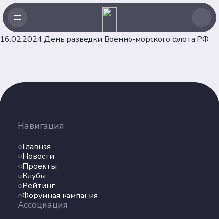
16.02.2024 День разведки Военно-морского флота РФ
Навигация
Главная
Навигация
Новости
Проекты
Главная
Клубы
Новости
Проекты
Рейтинг
Клубы
Форумная кампания
Рейтинг
Ассоциация
Форумная кампания
Ассоциация
Об Ассоциации