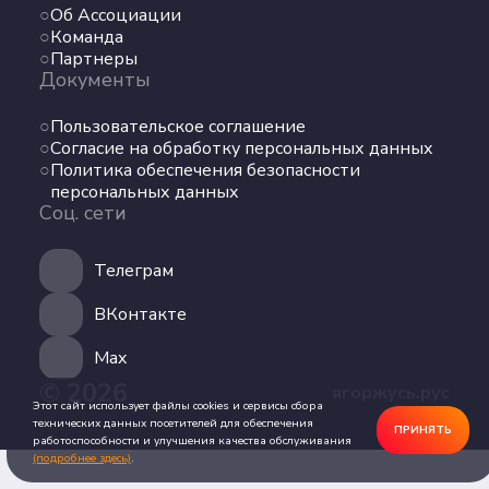
Об Ассоциации
Команда
Команда
Партнеры
Партнеры
Документы
Документы
Пользовательское соглашение
Пользовательское соглашение
Согласие на обработку персональных данных
Согласие на обработку персональных данных
Политика обеспечения безопасности
Политика обеспечения безопасности
персональных данных
персональных данных
Соц. сети
Соц. сети
Телеграм
Телеграм
ВКонтакте
ВКонтакте
Max
© 2026
ягоржусь.рус
Max
Этот сайт использует файлы cookies и сервисы сбора
технических данных посетителей для обеспечения
ПРИНЯТЬ
работоспособности и улучшения качества обслуживания
(подробнее здесь)
.