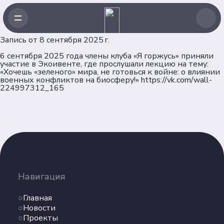
Запись от 8 сентября 2025 г.
6 сентября 2025 года члены клуба «Я горжусь» приняли
участие в Экоивенте, где прослушали лекцию на тему:
«Хочешь «зеленого» мира, не готовься к войне: о влиянии
военных конфликтов на биосферу!» https://vk.com/wall-
224997312_165
Навигация
Главная
Новости
Проекты
Клубы
Рейтинг
Навигация
Форумная кампания
Ассоциация
Главная
Новости
Об Ассоциации
Проекты