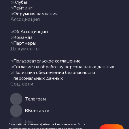
Клубы
Команда
Рейтинг
Партнеры
Форумная кампания
Документы
Ассоциация
Пользовательское соглашение
Об Ассоциации
Команда
Согласие на обработку персональных данных
Партнеры
Политика обеспечения безопасности
Документы
персональных данных
Соц. сети
Пользовательское соглашение
Согласие на обработку персональных данных
Политика обеспечения безопасности
Телеграм
персональных данных
Соц. сети
ВКонтакте
Телеграм
Max
ВКонтакте
Max
Этот сайт использует файлы cookies и сервисы сбора