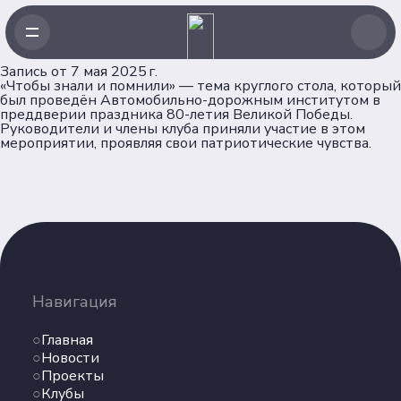
Запись от 7 мая 2025 г.
«Чтобы знали и помнили» — тема круглого стола, который
был проведён Автомобильно-дорожным институтом в
преддверии праздника 80-летия Великой Победы.
Руководители и члены клуба приняли участие в этом
мероприятии, проявляя свои патриотические чувства.
Навигация
Главная
Новости
Проекты
Клубы
Навигация
Рейтинг
Форумная кампания
Главная
Ассоциация
Новости
Проекты
Об Ассоциации
Клубы