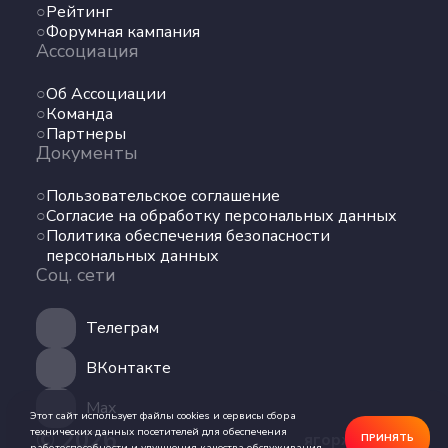
Команда
Рейтинг
Форумная кампания
Партнеры
Ассоциация
Документы
Об Ассоциации
Пользовательское соглашение
Команда
Партнеры
Согласие на обработку персональных данных
Документы
Политика обеспечения безопасности
персональных данных
Пользовательское соглашение
Соц. сети
Согласие на обработку персональных данных
Политика обеспечения безопасности
персональных данных
Телеграм
Соц. сети
ВКонтакте
Телеграм
Max
ВКонтакте
Max
Этот сайт использует файлы cookies и сервисы сбора
© 2026
технических данных посетителей для обеспечения
ягоржусь.рус
ПРИНЯТЬ