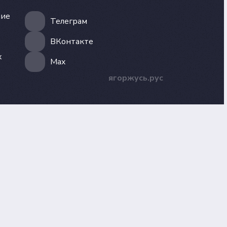
ние
Телеграм
ВКонтакте
х
Max
ягоржусь.рус