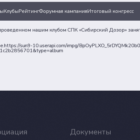
ты
Клубы
Рейтинг
Форумная кампания
Итоговый конгресс
проведенном нашим клубом СПК «Сибирский Дозор» заня
е.
https://sun9-10.userapi.com/impg/BpOyPLXO_5rDYQMk2
11c2b2856701&type=album
ация
Документы
иации
Пользовательское сог
Согласие на обработку
ы
персональных данных
Политика обеспечения
безопасности персона
оциация
Документы
данных