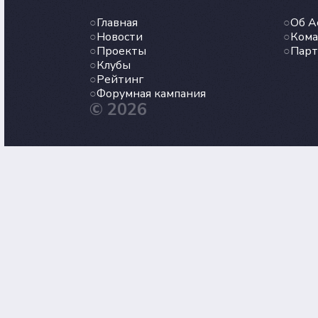
Главная
Об А
Новости
Кома
Проекты
Пар
Клубы
Рейтинг
Форумная кампания
© 2026