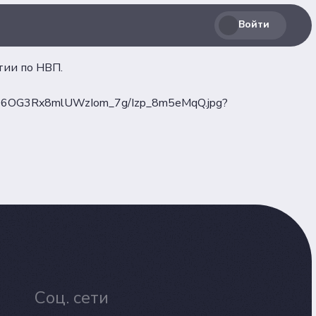
Войти
тии по НВП.
0b06OG3Rx8mlUWzIom_7g/Izp_8m5eMqQ.jpg?
Соц. сети
лашение
Телеграм
ВКонтакте
льных
Max
Соц. сети