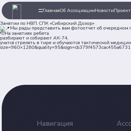
Главная
Об Ассоциации
Новости
Проек
Занятии по НВП. СПК «Сибирский Дозор»
Мы рады представить вам фотоотчет об очередном 
🫡На занятиях ребята
разбирают и собирают АК-74,
учатся стрелять в тире и обучаются тактической медицин
size=960×1280&quality=95&sign=cb379f4573cac455a673
Навигация
Ассоци
Главная
Об Ассоц
Новости
Команда
Проекты
Партнер
Клубы
Рейтинг
Навигация
Асс
Форумная кампания