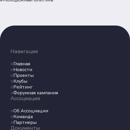
#МолодежнаяПолитика
Партнеры
Документы
Пользовательское соглашение
Согласие на обработку персональных данных
Политика обеспечения безопасности
персональных данных
Соц. сети
Навигация
Главная
Телеграм
Новости
Проекты
Клубы
ВКонтакте
Рейтинг
Форумная кампания
Max
Ассоциация
Об Ассоциации
Команда
Партнеры
Документы