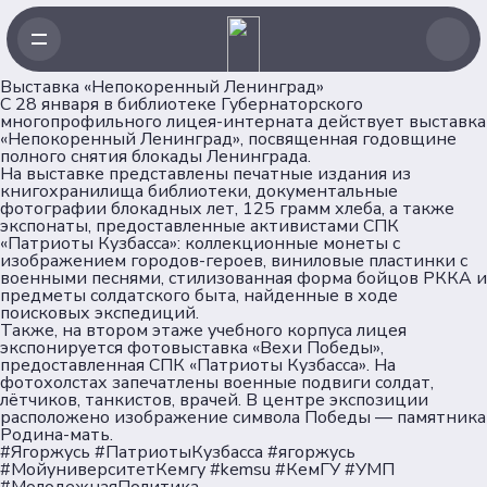
Выставка «Непокоренный Ленинград»
С 28 января в библиотеке Губернаторского
многопрофильного лицея-интерната действует выставка
«Непокоренный Ленинград», посвященная годовщине
полного снятия блокады Ленинграда.
Навигация
На выставке представлены печатные издания из
книгохранилища библиотеки, документальные
фотографии блокадных лет, 125 грамм хлеба, а также
экспонаты, предоставленные активистами СПК
Главная
«Патриоты Кузбасса»: коллекционные монеты с
Новости
изображением городов-героев, виниловые пластинки с
военными песнями, стилизованная форма бойцов РККА и
Проекты
предметы солдатского быта, найденные в ходе
Клубы
поисковых экспедиций.
Также, на втором этаже учебного корпуса лицея
Рейтинг
экспонируется фотовыставка «Вехи Победы»,
Форумная кампания
предоставленная СПК «Патриоты Кузбасса». На
фотохолстах запечатлены военные подвиги солдат,
Ассоциация
лётчиков, танкистов, врачей. В центре экспозиции
расположено изображение символа Победы — памятника
Родина-мать.
Об Ассоциации
#Ягоржусь #ПатриотыКузбасса #ягоржусь
Команда
#МойуниверситетКемгу #kemsu #КемГУ #УМП