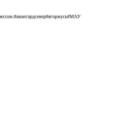
рофессии.#авангардсевер#ягоржусь#МАУ