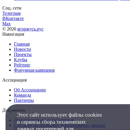
Соц. сети
Телеграм
ВКонтакте
Max
© 2026
ягоржусь.рус
Навигация
Главная
Новости
Проекты
Клубы
Рейтинг
Форумная кампания
Ассоциация
Об Ассоциации
Команда
Партнеры
Документы
Этот сайт использует файлы cookies
Пользовательское соглашение
и сервисы сбора технических
Согласие на обработку персональных данных
данных посетителей для