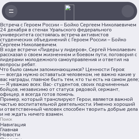
Встреча с Героем России – Бойко Сергеем Николаевичем
24 декабря в стенах Уральского федерального
университета состоялась встреча активистов
студенческих объединений с Героем России – Бойко
Сергеем Николаевичем.
В ходе встречи «Лидеры у лидеров», Сергей Николаевич
рассказал о своем жизненном и боевом пути, поговорил с
лидерами молодежного самоуправления и ответил на
вопросы ребят.
Что было самым запоминающимся? Ценности Героя:
— всегда нужно оставаться человеком, не важно какие у
вас награды, главное быть тем, кто ты есть на самом деле;
— Я уважаю всех: Вас- студентов, своих подчиненных
бойцов, независимо от статуса: рядовой, сержант,
офицер, я всегда готов помочь.
Пример, который транслируют Герои, является важной
частью воспитательной деятельности. Именно хороший
и ответственный человек способен творить добрые дела
и не ждать ничего взамен.
Навигация
Главная
Новости