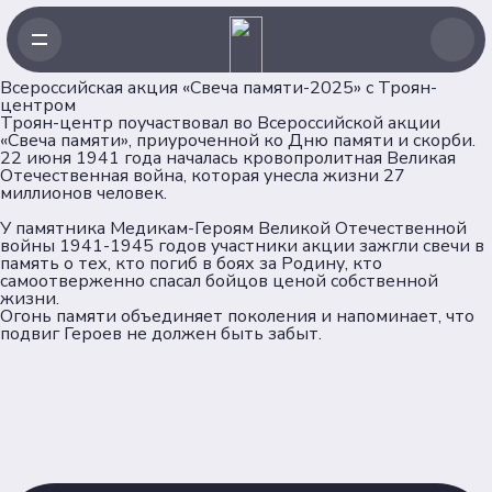
Всероссийская акция «Свеча памяти-2025» с Троян-
центром
Троян-центр поучаствовал во Всероссийской акции
«Свеча памяти», приуроченной ко Дню памяти и скорби.
22 июня 1941 года началась кровопролитная Великая
Отечественная война, которая унесла жизни 27
Навигация
миллионов человек.
У памятника Медикам-Героям Великой Отечественной
Главная
войны 1941-1945 годов участники акции зажгли свечи в
память о тех, кто погиб в боях за Родину, кто
Новости
самоотверженно спасал бойцов ценой собственной
Проекты
жизни.
Огонь памяти объединяет поколения и напоминает, что
Клубы
подвиг Героев не должен быть забыт.
Рейтинг
Форумная кампания
Ассоциация
Об Ассоциации
Команда