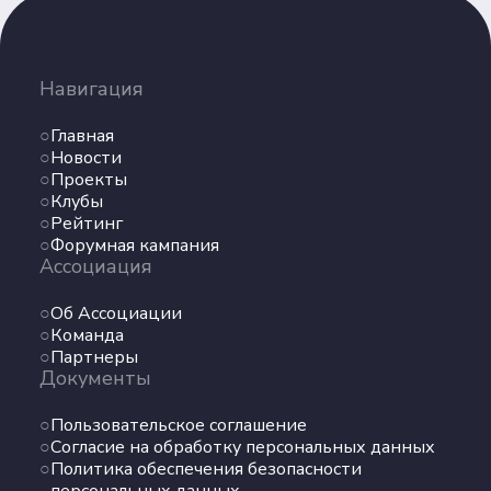
Партнеры
Документы
Навигация
Пользовательское соглашение
Согласие на обработку персональных данных
Главная
Политика обеспечения безопасности
Новости
персональных данных
Проекты
Клубы
Соц. сети
Рейтинг
Форумная кампания
Ассоциация
Телеграм
Об Ассоциации
ВКонтакте
Команда
Партнеры
Документы
Max
Пользовательское соглашение
Согласие на обработку персональных данных
Политика обеспечения безопасности