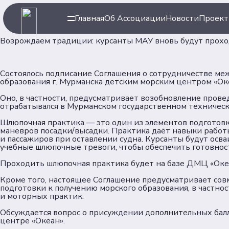
Главная
Об Ассоциации
Новости
Проек
Возрождаем традиции: курсанты МАУ вновь будут прох
Состоялось подписание Соглашения о сотрудничестве 
образования г. Мурманска детским морским центром «Ок
Оно, в частности, предусматривает возобновление прове
отрабатывался в Мурманском государственном техническ
Шлюпочная практика — это один из элементов подготов
маневров посадки/высадки. Практика даёт навыки работ
и пассажиров при оставлении судна. Курсанты будут осва
учебные шлюпочные тревоги, чтобы обеспечить готовнос
Проходить шлюпочная практика будет на базе ДМЦ «Оке
Кроме того, настоящее Соглашение предусматривает сов
подготовки к получению морского образования, в частно
и моторных практик.
Обсуждается вопрос о присуждении дополнительных бал
центре «Океан».