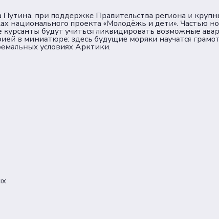
а Путина, при поддержке Правительства региона и круп
ках национального проекта «Молодёжь и дети». Частью н
е курсанты будут учиться ликвидировать возможные авари
ией в миниатюре: здесь будущие моряки научатся грамо
ремальных условиях Арктики.
ых