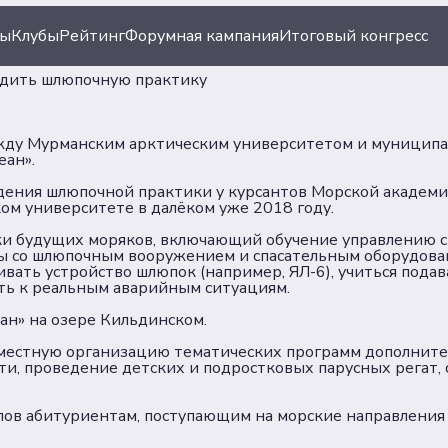
ты
Клубы
Рейтинг
Форумная кампания
Итоговый конгресс
одить шлюпочную практику
между Мурманским арктическим университетом и муниц
еан».
дения шлюпочной практики у курсантов Морской академии
ом университете в далёком уже 2018 году.
ки будущих моряков, включающий обучение управлению с
ы со шлюпочным вооружением и спасательным оборудован
ивать устройство шлюпок (например, ЯЛ-6), учиться пода
ть к реальным аварийным ситуациям.
ан» на озере Кильдинском.
местную организацию тематических программ дополнител
сти, проведение детских и подростковых парусных регат
лов абитуриентам, поступающим на морские направления